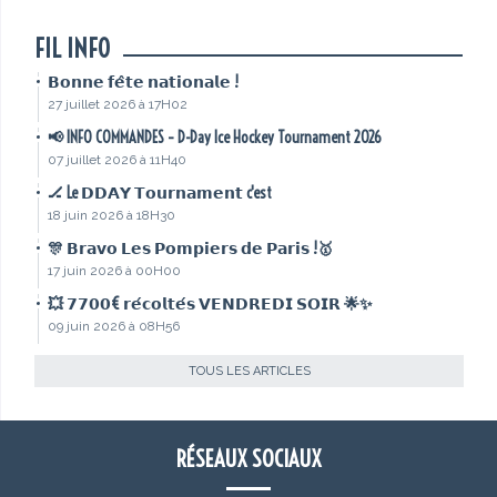
FIL INFO
𝗕𝗼𝗻𝗻𝗲 𝗳𝗲̂𝘁𝗲 𝗻𝗮𝘁𝗶𝗼𝗻𝗮𝗹𝗲 !
27 juillet 2026 à 17H02
📢 INFO COMMANDES – D-Day Ice Hockey Tournament 2026
07 juillet 2026 à 11H40
🏒 Le 𝗗𝗗𝗔𝗬 𝗧𝗼𝘂𝗿𝗻𝗮𝗺𝗲𝗻𝘁 c'est
18 juin 2026 à 18H30
🎊 𝗕𝗿𝗮𝘃𝗼 𝗟𝗲𝘀 𝗣𝗼𝗺𝗽𝗶𝗲𝗿𝘀 𝗱𝗲 𝗣𝗮𝗿𝗶𝘀 !🥇
17 juin 2026 à 00H00
💥 𝟳𝟳𝟬𝟬€ 𝗿𝗲́𝗰𝗼𝗹𝘁𝗲́𝘀 𝗩𝗘𝗡𝗗𝗥𝗘𝗗𝗜 𝗦𝗢𝗜𝗥 🌟✨
09 juin 2026 à 08H56
TOUS LES ARTICLES
RÉSEAUX SOCIAUX